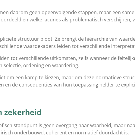
ormen daarom geen opeenvolgende stappen, maar een samen
eoordeeld en welke lacunes als problematisch verschijnen,
liciete structuur bloot. Ze brengt de hiërarchie van waard
chillende waardekaders leiden tot verschillende interpretat
den tot verschillende uitkomsten, zelfs wanneer de feitelijk
hun selectie, ordening en waardering.
 niet om een kamp te kiezen, maar om deze normatieve stru
n en de consequenties van hun toepassing helder te explici
n zekerheid
fisch standpunt is geen overgang naar waarheid, maar naar g
irisch onderbouwd, coherent en normatief doordacht is.