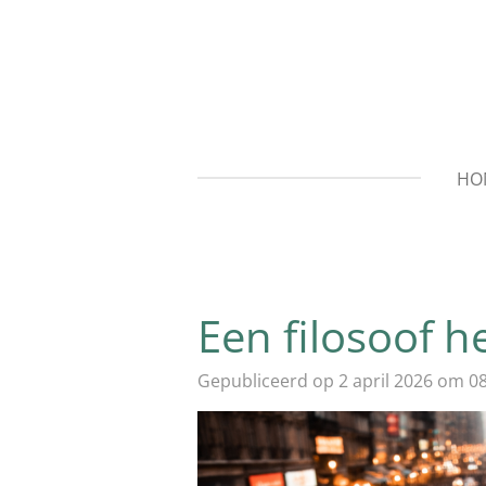
Ga
direct
naar
de
hoofdinhoud
HO
Een filosoof h
Gepubliceerd op 2 april 2026 om 0