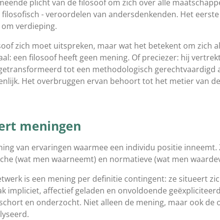
ende plicht van de filosoof om zich over alle maatschappel
- filosofisch - veroordelen van andersdenkenden. Het eerste
t om verdieping.
osoof zich moet uitspreken, maar wat het betekent om zich als
al: een filosoof heeft geen mening. Of preciezer: hij vertre
t getransformeerd tot een methodologisch gerechtvaardigd 
nlijk. Het overbruggen ervan behoort tot het metier van de 
eert meningen
ning van ervaringen waarmee een individu positie inneemt.
sche (wat men waarneemt) en normatieve (wat men waardevo
twerk is een mening per definitie contingent: ze situeert zi
ak impliciet, affectief geladen en onvoldoende geëxpliciteerd
chort en onderzocht. Niet alleen de mening, maar ook de o
lyseerd.