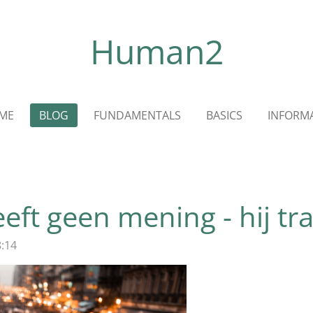
Human2
ME
BLOG
FUNDAMENTALS
BASICS
INFORMA
eeft geen mening - hij t
8:14