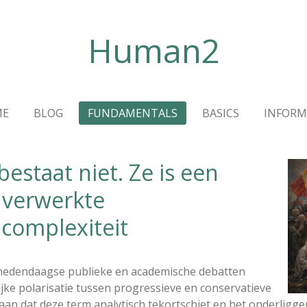
Human2
ME
BLOG
FUNDAMENTALS
BASICS
INFORM
estaat niet. Ze is een
verwerkte
complexiteit
 hedendaagse publieke en academische debatten
ke polarisatie tussen progressieve en conservatieve
nt aan dat deze term analytisch tekortschiet en het onderlig