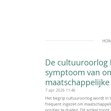
Ga
direct
naar
de
hoofdinhoud
HO
De cultuuroorlog b
symptoom van on
maatschappelijke 
7 apr 2026
11:46
Het begrip cultuuroorlog wordt in
frequent ingezet om maatschappelij
posities te duiden. Dit artikel too