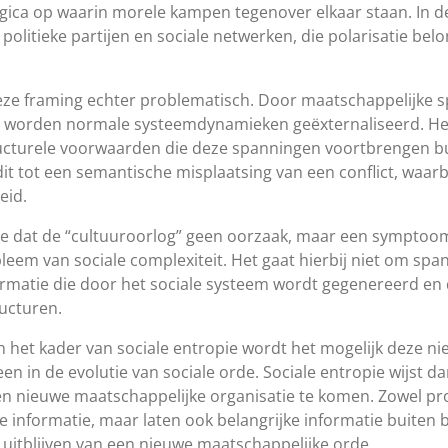
gica op waarin morele kampen tegenover elkaar staan. In d
 politieke partijen en sociale netwerken, die polarisatie b
eze framing echter problematisch. Door maatschappelijke s
, worden normale systeemdynamieken geëxternaliseerd. Het 
tructurele voorwaarden die deze spanningen voortbrengen bui
it tot een semantische misplaatsing van een conflict, waarb
eid.
ese dat de “cultuuroorlog” geen oorzaak, maar een symptoom
eem van sociale complexiteit. Het gaat hierbij niet om span
rmatie die door het sociale systeem wordt gegenereerd en 
ucturen.
n het kader van sociale entropie wordt het mogelijk deze ni
n in de evolutie van sociale orde. Sociale entropie wijst d
 nieuwe maatschappelijke organisatie te komen. Zowel pro
te informatie, maar laten ook belangrijke informatie buiten 
t uitblijven van een nieuwe maatschappelijke orde.