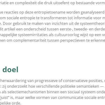
riatie en complexiteit die druk uitoefent op bestaande vorm
eve reacties op deze entropietoename worden geanalyseerd 
om sociale entropie te transformeren tot informatie voor m
ie. Door gebruik te maken van inzichten uit de systeemtheor
dit artikel een onderscheid tussen eerste-, tweede- en derd
appelijke systeemirritaties als cultuuroorlog wijst op een 
en om complementariteit tussen perspectieven te erkennen
 doel
 herwaardering van progressieve of conservatieve posities,
: zij onderzoekt hoe verschillende politieke semantieken — 
n als selectiemechanismen binnen een sociaal systeem ond
e “juist” is, maar welke vormen van communicatie sociale e
elijke orde.