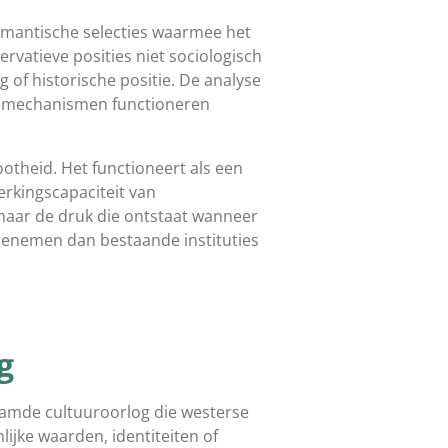
semantische selecties waarmee het
ervatieve posities niet sociologisch
g of historische positie. De analyse
tiemechanismen functioneren
otheid. Het functioneert als een
rkingscapaciteit van
 naar de druk die ontstaat wanneer
 toenemen dan bestaande instituties
g
aamde cultuuroorlog die westerse
ijke waarden, identiteiten of