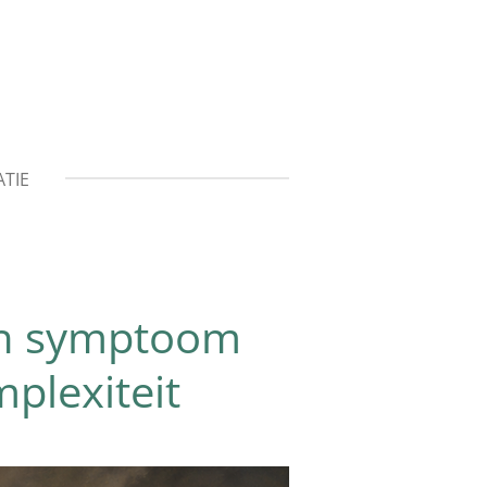
TIE
een symptoom
plexiteit