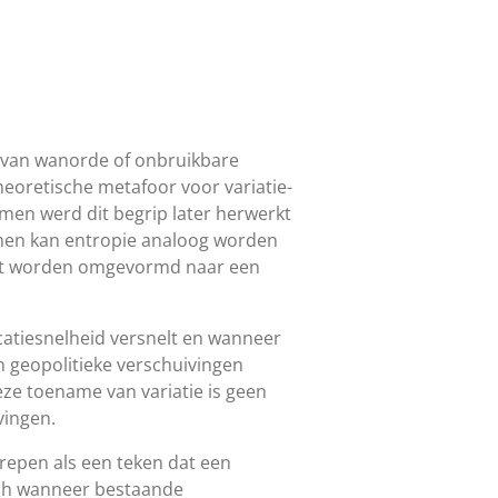
e van wanorde of onbruikbare
heoretische metafoor voor variatie-
en werd dit begrip later herwerkt
temen kan entropie analoog worden
oet worden omgevormd naar een
catiesnelheid versnelt en wanneer
n geopolitieke verschuivingen
ze toename van variatie is geen
vingen.
grepen als een teken dat een
sch wanneer bestaande