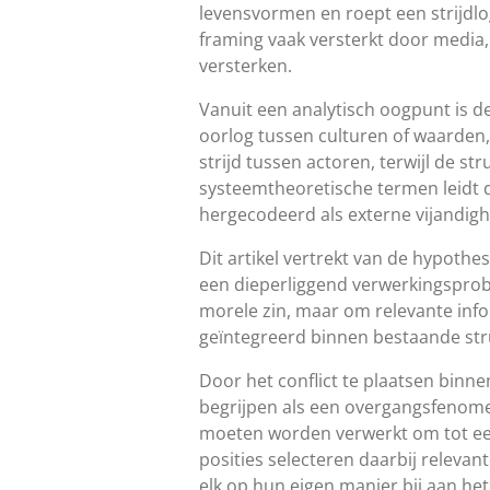
levensvormen en roept een strijdlo
framing vaak versterkt door media,
versterken.
Vanuit een analytisch oogpunt is d
oorlog tussen culturen of waarden
strijd tussen actoren, terwijl de s
systeemtheoretische termen leidt d
hergecodeerd als externe vijandigh
Dit artikel vertrekt van de hypoth
een dieperliggend verwerkingsprobl
morele zin, maar om relevante info
geïntegreerd binnen bestaande str
Door het conflict te plaatsen binne
begrijpen als een overgangsfenomee
moeten worden verwerkt om tot een
posities selecteren daarbij relevan
elk op hun eigen manier bij aan he