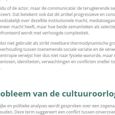
ividu of de actor, maar de communicatie: de terugkerende 
ceert. Dat betekent ook dat dit artikel progressieve en cons
noodzakelijk over dezelfde institutionele macht, mediatoegan
e meer macht heeft, maar hoe beide semantieken als selec
nfronteerd wordt met verhoogde complexiteit.
kst niet gebruikt als strikt meetbare thermodynamische gro
 verhouding tussen toenemende sociale variatie en de verwe
ntropie verwijst hier dus niet naar fysieke wanorde, maar
kenissen, identiteiten, verwachtingen en conflicten sneller
.
probleem van de cultuuroorlo
jke en politieke analyses wordt gesproken over een zogen
uden. Deze term suggereert een conflict tussen onverzoenl