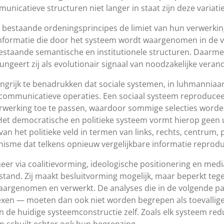
unicatieve structuren niet langer in staat zijn deze variati
at bestaande ordeningsprincipes de limiet van hun verwerkin
e: informatie die door het systeem wordt waargenomen in de 
staande semantische en institutionele structuren. Daarmee
ungeert zij als evolutionair signaal van noodzakelijke veran
ngrijk te benadrukken dat sociale systemen, in luhmanniaa
 communicatieve operaties. Een sociaal systeem reproduceer
werking toe te passen, waardoor sommige selecties worden
 Het democratische en politieke systeem vormt hierop geen
an het politieke veld in termen van links, rechts, centrum,
nisme dat telkens opnieuw vergelijkbare informatie reprodu
eer via coalitievorming, ideologische positionering en medi
 stand. Zij maakt besluitvorming mogelijk, maar beperkt tege
aargenomen en verwerkt. De analyses die in de volgende p
exen — moeten dan ook niet worden begrepen als toevallige o
n de huidige systeemconstructie zelf. Zoals elk systeem red
n schuilt echter ook hun begrenzing.