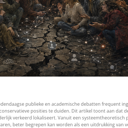
edendaagse publieke en academische debatten frequent in
conservatieve posities te duiden. Dit artikel toont aan dat 
erlijk verkeerd lokaliseert. Vanuit een systeemtheoretisc
varen, beter begrepen kan worden als een uitdrukking van v