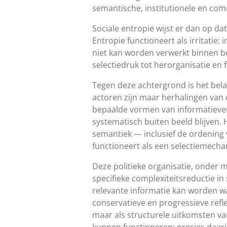
semantische, institutionele en comm
Sociale entropie wijst er dan op d
Entropie functioneert als irritati
niet kan worden verwerkt binnen be
selectiedruk tot herorganisatie en f
Tegen deze achtergrond is het bela
actoren zijn maar herhalingen van
bepaalde vormen van informatiever
systematisch buiten beeld blijven.
semantiek — inclusief de ordening v
functioneert als een selectiemecha
Deze politieke organisatie, onder m
specifieke complexiteitsreductie in
relevante informatie kan worden w
conservatieve en progressieve refl
maar als structurele uitkomsten va
kunnen functioneren; precies daari