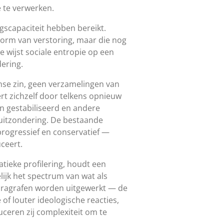
e te verwerken.
gscapaciteit hebben bereikt.
vorm van verstoring, maar die nog
 wijst sociale entropie op een
dering.
nse zin, geen verzamelingen van
t zichzelf door telkens opnieuw
 gestabiliseerd en andere
 uitzondering. De bestaande
 progressief en conservatief —
ceert.
atieke profilering, houdt een
lijk het spectrum van wat als
aragrafen worden uitgewerkt — de
f louter ideologische reacties,
uceren zij complexiteit om te