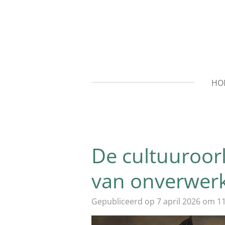
Ga
direct
naar
de
hoofdinhoud
HO
De cultuuroor
van onverwerk
Gepubliceerd op 7 april 2026 om 1