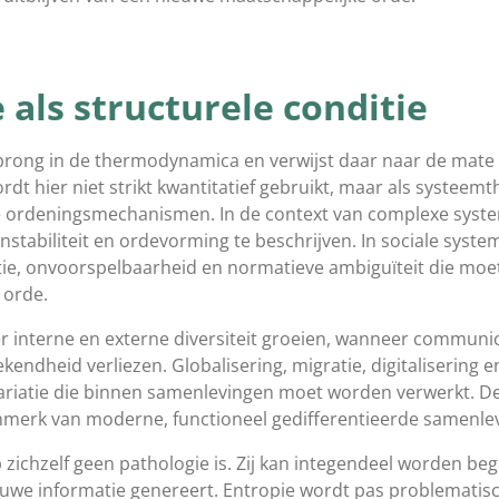
 als structurele conditie
rsprong in de thermodynamica en verwijst daar naar de mat
dt hier niet strikt kwantitatief gebruikt, maar als systeemt
 ordeningsmechanismen. In de context van complexe system
instabiliteit en ordevorming te beschrijven. In sociale sys
atie, onvoorspelbaarheid en normatieve ambiguïteit die m
 orde.
r interne en externe diversiteit groeien, wanneer communi
ndheid verliezen. Globalisering, migratie, digitalisering e
ariatie die binnen samenlevingen moet worden verwerkt. De
nmerk van moderne, functioneel gedifferentieerde samenle
op zichzelf geen pathologie is. Zij kan integendeel worden be
ieuwe informatie genereert. Entropie wordt pas problemati