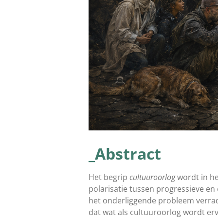
_Abstract
Het begrip
cultuuroorlog
wordt in h
polarisatie tussen progressieve en 
het onderliggende probleem verrad
dat wat als cultuuroorlog wordt er