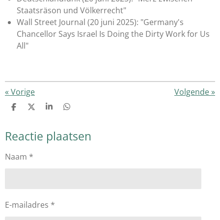
Staatsräson und Völkerrecht"
Wall Street Journal (20 juni 2025): "Germany's
Chancellor Says Israel Is Doing the Dirty Work for Us
All"
«
Vorige
Volgende
»
D
D
S
D
e
e
h
e
l
e
a
l
Reactie plaatsen
e
l
r
e
n
e
n
Naam *
E-mailadres *