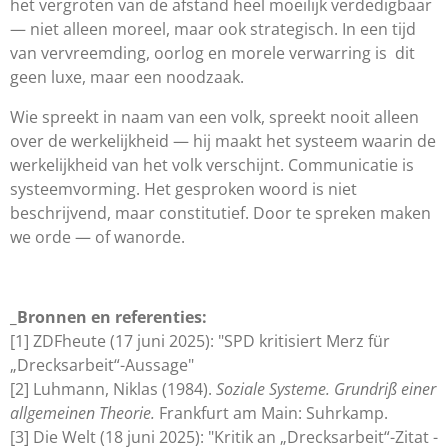
het vergroten van de afstand heel moeilijk verdedigbaar
— niet alleen moreel, maar ook strategisch. In een tijd
van vervreemding, oorlog en morele verwarring is dit
geen luxe, maar een noodzaak.
Wie spreekt in naam van een volk, spreekt nooit alleen
over de werkelijkheid — hij maakt het systeem waarin de
werkelijkheid van het volk verschijnt. Communicatie is
systeemvorming. Het gesproken woord is niet
beschrijvend, maar constitutief. Door te spreken maken
we orde — of wanorde.
_Bronnen en referenties:
[1] ZDFheute (17 juni 2025): "SPD kritisiert Merz für
„Drecksarbeit“-Aussage"
[2] Luhmann, Niklas (1984).
Soziale Systeme. Grundriß einer
allgemeinen Theorie.
Frankfurt am Main: Suhrkamp.
[3] Die Welt (18 juni 2025): "Kritik an „Drecksarbeit“-Zitat -