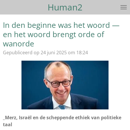
Human2
Ga
direct
naar
In den beginne was het woord —
de
en het woord brengt orde of
hoofdinhoud
wanorde
Gepubliceerd op 24 juni 2025 om 18:24
_Merz, Israël en de scheppende ethiek van politieke
taal