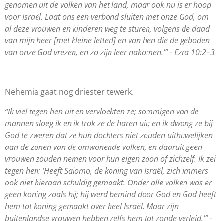
genomen uit de volken van het land, maar ook nu is er hoop
voor Israël. Laat ons een verbond sluiten met onze God, om
al deze vrouwen en kinderen weg te sturen, volgens de daad
van mijn heer [met kleine letter!] en van hen die de geboden
van onze God vrezen, en zo zijn leer nakomen.’” - Ezra 10:2–3
Nehemia gaat nog driester tewerk.
“
Ik viel tegen hen uit en vervloekten ze; sommigen van de
mannen sloeg ik en ik trok ze de haren uit; en ik dwong ze bij
God te zweren dat ze hun dochters niet zouden uithuwelijken
aan de zonen van de omwonende volken, en daaruit geen
vrouwen zouden nemen voor hun eigen zoon of zichzelf. Ik zei
tegen hen: ‘Heeft Salomo, de koning van Israël, zich immers
ook niet hieraan schuldig gemaakt. Onder alle volken was er
geen koning zoals hij; hij werd bemind door God en God heeft
hem tot koning gemaakt over heel Israël. Maar zijn
buitenlandse vrouwen hebben zelfs hem tot zonde verleid.’” -