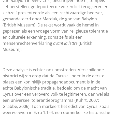
van Babylon in 539 v.Chr., beschrijven hoe hij tempels
liet herstellen, gedeporteerde volken liet terugkeren en
zichzelf presenteerde als een rechtvaardige heerser,
gemandateerd door Marduk, de god van Babylon
(British Museum). De tekst wordt vaak de hemel in
geprezen als een vroege vorm van religieuze tolerantie
en culturele erkenning, soms zelfs als een
mensenrechtenverklaring
avant la lettre
(British
Museum).
Deze analyse is echter ook omstreden. Verschillende
historici wijzen erop dat de Cyruscilinder in de eerste
plaats een koninklijk propagandadocument is in de
echte Babylonische traditie, bedoeld om de macht van
Cyrus over een veroverd volk te legitimeren, dan wel als
een universeel tolerantieprogramma (Kuhrt, 2007;
Grabbe, 2006). Toch markeert het edict van Cyrus, zoals
weergegeven in Ezra 1:1–4, een opmerkelijke historische