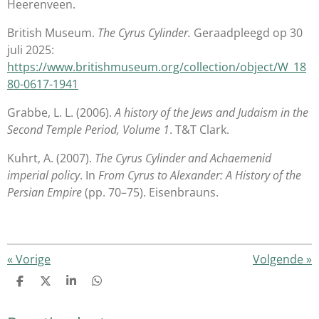
Heerenveen.
British Museum.
The Cyrus Cylinder.
Geraadpleegd op 30
juli 2025:
https://www.britishmuseum.org/collection/object/W_18
80-0617-1941
Grabbe, L. L. (2006).
A history of the Jews and Judaism in the
Second Temple Period, Volume 1
. T&T Clark.
Kuhrt, A. (2007).
The Cyrus Cylinder and Achaemenid
imperial policy
. In
From Cyrus to Alexander: A History of the
Persian Empire
(pp. 70–75). Eisenbrauns.
«
Vorige
Volgende
»
D
D
S
D
e
e
h
e
l
e
a
l
e
l
r
e