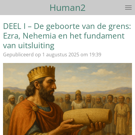
Human2
Ga
direct
naar
DEEL I – De geboorte van de grens:
de
Ezra, Nehemia en het fundament
hoofdinhoud
van uitsluiting
Gepubliceerd op 1 augustus 2025 om 19:39