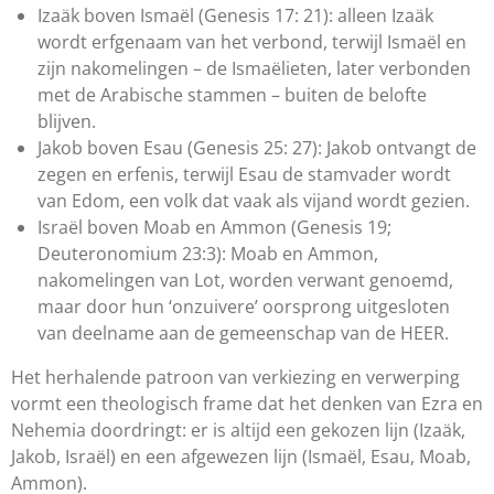
Izaäk boven Ismaël (Genesis 17: 21): alleen Izaäk
wordt erfgenaam van het verbond, terwijl Ismaël en
zijn nakomelingen – de Ismaëlieten, later verbonden
met de Arabische stammen – buiten de belofte
blijven.
Jakob boven Esau (Genesis 25: 27): Jakob ontvangt de
zegen en erfenis, terwijl Esau de stamvader wordt
van Edom, een volk dat vaak als vijand wordt gezien.
Israël boven Moab en Ammon (Genesis 19;
Deuteronomium 23:3): Moab en Ammon,
nakomelingen van Lot, worden verwant genoemd,
maar door hun ‘onzuivere’ oorsprong uitgesloten
van deelname aan de gemeenschap van de HEER.
Het herhalende patroon van verkiezing en verwerping
vormt een theologisch frame dat het denken van Ezra en
Nehemia doordringt: er is altijd een gekozen lijn (Izaäk,
Jakob, Israël) en een afgewezen lijn (Ismaël, Esau, Moab,
Ammon).