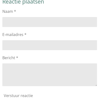
Reactie plaatsen
n
e
n
Naam *
E-mailadres *
Bericht *
Verstuur reactie