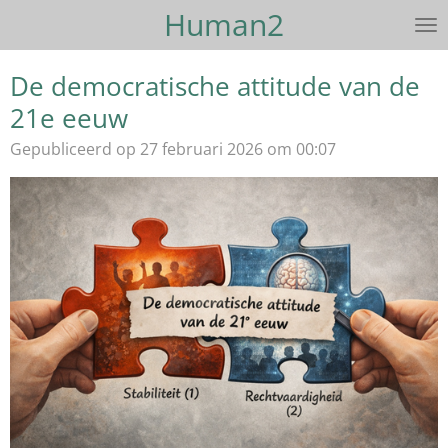
Human2
Ga
direct
naar
De democratische attitude van de
de
21e eeuw
hoofdinhoud
Gepubliceerd op 27 februari 2026 om 00:07