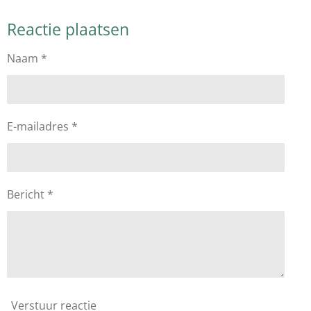
e
e
h
e
l
e
a
l
Reactie plaatsen
e
l
r
e
n
e
n
Naam *
E-mailadres *
Bericht *
Verstuur reactie