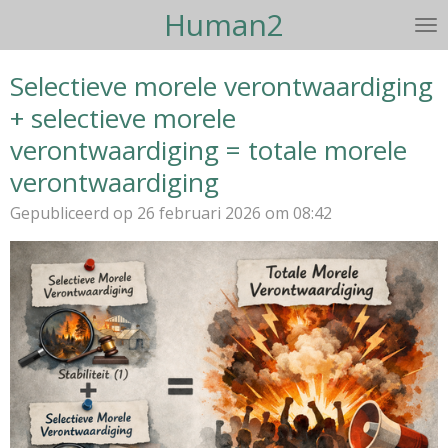
Human2
Ga
direct
naar
Selectieve morele verontwaardiging
de
+ selectieve morele
hoofdinhoud
verontwaardiging = totale morele
verontwaardiging
Gepubliceerd op 26 februari 2026 om 08:42